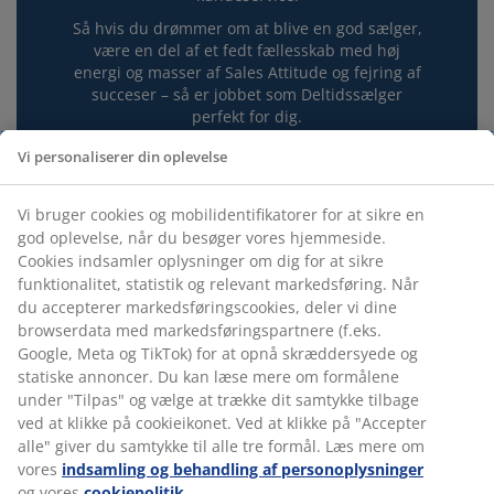
Så hvis du drømmer om at blive en god sælger,
være en del af et fedt fællesskab med høj
energi og masser af Sales Attitude og fejring af
succeser – så er jobbet som Deltidssælger
perfekt for dig.
Vi personaliserer din oplevelse
Vi bruger cookies og mobilidentifikatorer for at sikre en
god oplevelse, når du besøger vores hjemmeside.
Cookies indsamler oplysninger om dig for at sikre
funktionalitet, statistik og relevant markedsføring. Når
du accepterer markedsføringscookies, deler vi dine
browserdata med markedsføringspartnere (f.eks.
Google, Meta og TikTok) for at opnå skræddersyede og
statiske annoncer. Du kan læse mere om formålene
under "Tilpas" og vælge at trække dit samtykke tilbage
ved at klikke på cookieikonet. Ved at klikke på "Accepter
alle" giver du samtykke til alle tre formål. Læs mere om
vores
indsamling og behandling af personoplysninger
og vores
cookiepolitik
.