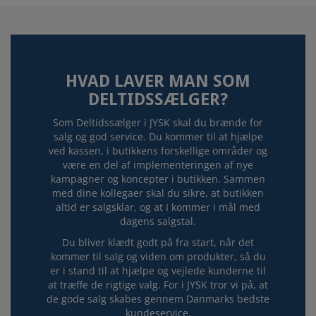
DISTRIBUTION
CENTER
JYSK SOM
HVAD LAVER MAN SOM
DELTIDSSÆLGER?
ARBEJDSPLADS
Som Deltidssælger i JYSK skal du brænde for
salg og god service. Du kommer til at hjælpe
ved kassen, i butikkens forskellige områder og
UOPFORDREDE ANSØGNINGER
være en del af implementeringen af nye
kampagner og koncepter i butikken. Sammen
med dine kollegaer skal du sikre, at butikken
LEDIGE STILLINGER
altid er salgsklar, og at I kommer i mål med
dagens salgstal.
Du bliver klædt godt på fra start, når det
kommer til salg og viden om produkter, så du
er i stand til at hjælpe og vejlede kunderne til
at træffe de rigtige valg. For i JYSK tror vi på, at
de gode salg skabes gennem Danmarks bedste
kundeservice.