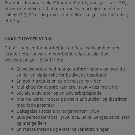
DISTRIBUTION
Brænder du for at sælge? Kan du li’ at tingene går stærkt? Og
bliver du motiveret af at performe i samarbejde med dine
CENTER
kolleger? 💪 Så er du præcis den deltidssælger, vi er på udkig
efter! 🙋
JYSK SOM
HVAD TILBYDER VI DIG
ARBEJDSPLADS
Du får chancen for at arbejde i en Retail virksomhed, der
stræber efter at være medarbejders førstevalg. Som
weekendsælger i JYSK får du:
Et weekendjob med mange udfordringer – og hvor du
spiller en vigtig rolle for butikkens resultater
En god introduktion og en masse ny viden
Mulighed for at gøre karriere i JYSK – læs mere
her
Sociale aktiviteter og en sjov arbejdsplads
Interne konkurrencer på tværs af butikker og distrikter
med fede præmier
Deltagelse i sociale arrangementer i JYSK
20% personalerabat i JYSK, Ilva, Bolia, SengeSpecialisten
og mange flere
En masse interne og eksterne rabatordninger