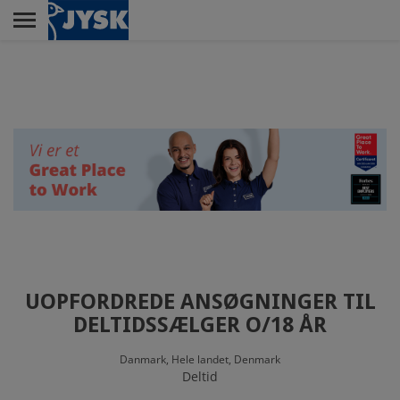
Skip
to
main
Menu
content
RETAIL
ELEVUDDANNELSEN
HEAD OFFICE
UOPFORDREDE ANSØGNINGER TIL
CUSTOMER SERVICE
DELTIDSSÆLGER O/18 ÅR
CENTER
Danmark,
Hele landet,
Denmark
Deltid