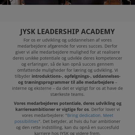
DISTRIBUTION
CENTER
JYSK LEADERSHIP ACADEMY
JYSK SOM
For os er udvikling og uddannelsen af vores
ARBEJDSPLADS
medarbejdere afgørende for vores succes. Derfor
giver vi alle medarbejdere mulighed for at realisere
deres unikke potentiale og udvikle deres kompetencer
og erfaringer, så de kan opnå succes gennem
LEDIGE STILLINGER
omfattende muligheder for læring og udvikling. Vi
tilbyder
introduktions-, opfølgnings-, uddannelses-
og træningsprogrammer til alle medarbejdere
–
interne og eksterne – da det er vigtigt for os at have de
stærkeste teams.
Vores medarbejderes potentiale, deres udvikling og
karriereambitioner er vigtige for os
. Derfor lover vi
vores medarbejdere: "
Bring dedication. Meet
possibilities
". Det betyder, at hvis du har ambitioner
og den rette indstilling, kan du opnå en succesfuld
karriere hos JYSK og videre frem.