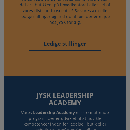
det er i butikken, på hovedkontoret eller i et af
vores distributionscentre? Se vores aktuelle
ledige stillinger og find ud af, om der er et job
hos JYSK for dig.
Ledige stillinger
JYSK LEADERSHIP
ACADEMY
Vores
Leadership Academy
er et omfattende
program, der er udviklet til at udvikle
kompetencer inden for ledelse i butik eller
logistik. Det omfatter forskellige