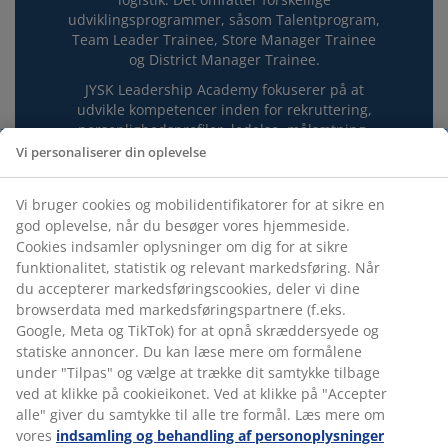
udviklingsprogrammer, såsom Talentprogram,
Team Leader Trainee, Store Manager Trainee
og District Manager Trainee.
JYSK Leadership Academy fokuserer på at
udvikle kompetencer inden for rekruttering,
personlighedsprofiler, ledelse, målsætning,
koncepter og meget mere. Det tilbyder en
Vi personaliserer din oplevelse
række træningsmetoder, der fokuserer på at
kombinere undervisning i klasselokalet med
Vi bruger cookies og mobilidentifikatorer for at sikre en
praktisk træning, rollespil og e-learning.
god oplevelse, når du besøger vores hjemmeside.
Cookies indsamler oplysninger om dig for at sikre
funktionalitet, statistik og relevant markedsføring. Når
du accepterer markedsføringscookies, deler vi dine
browserdata med markedsføringspartnere (f.eks.
Google, Meta og TikTok) for at opnå skræddersyede og
UDDANNELSESFORLØB
statiske annoncer. Du kan læse mere om formålene
under "Tilpas" og vælge at trække dit samtykke tilbage
Alle JYSK Leadership Academy programmer er
ved at klikke på cookieikonet. Ved at klikke på "Accepter
varierede og indeholder en
god kombination
alle" giver du samtykke til alle tre formål. Læs mere om
af teoretiske træningsmoduler og praktisk
vores
indsamling og behandling af personoplysninger
træning
. Træningsprocessen understøttes af