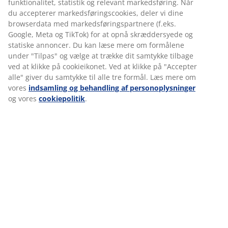
funktionalitet, statistik og relevant markedsføring. Når
du accepterer markedsføringscookies, deler vi dine
browserdata med markedsføringspartnere (f.eks.
HVAD FORVENTER VI AF DIG
Google, Meta og TikTok) for at opnå skræddersyede og
Du har erfaring med at lede, motivere og udvikle et
statiske annoncer. Du kan læse mere om formålene
team
under "Tilpas" og vælge at trække dit samtykke tilbage
Du har haft succes med at skabe gode salgsresultater
ved at klikke på cookieikonet. Ved at klikke på "Accepter
Du sætter kunderne først og tager ejerskab for din egen
alle" giver du samtykke til alle tre formål. Læs mere om
butik og resultater
vores
indsamling og behandling af personoplysninger
Du ved, hvordan du får tingene gjort, og du holder
og vores
cookiepolitik
.
hovedet koldt og leder dine medarbejdere i den rigtige
retning – selv i pressede situationer
Du stræber altid efter at forbedre dine resultater – og
er hurtig til at rejse dig efter et tilbageslag
Du nyder at have en hverdag fri en gang imellem, så du
kan være klar til vores kunder hver 2. weekend
Rekrutteringsprocessen:
Finder du ingen ledige job, der matcher dine ønsker – så er
du altid velkommen til at sende en uopfordret ansøgning til
os. Vi kigger løbende vores uopfordrede ansøgninger