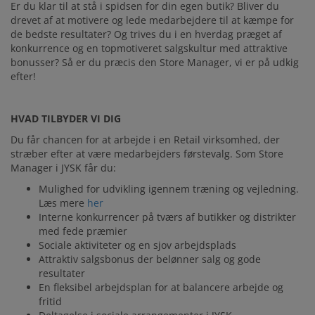
DISTRIBUTION
Er du klar til at stå i spidsen for din egen butik? Bliver du
drevet af at motivere og lede medarbejdere til at kæmpe for
CENTER
de bedste resultater? Og trives du i en hverdag præget af
konkurrence og en topmotiveret salgskultur med attraktive
bonusser? Så er du præcis den Store Manager, vi er på udkig
efter!
JYSK SOM
ARBEJDSPLADS
HVAD TILBYDER VI DIG
Du får chancen for at arbejde i en Retail virksomhed, der
stræber efter at være medarbejders førstevalg. Som Store
Manager i JYSK får du:
Mulighed for udvikling igennem træning og vejledning.
Læs mere
her
Interne konkurrencer på tværs af butikker og distrikter
med fede præmier
Sociale aktiviteter og en sjov arbejdsplads
Attraktiv salgsbonus der belønner salg og gode
resultater
En fleksibel arbejdsplan for at balancere arbejde og
fritid