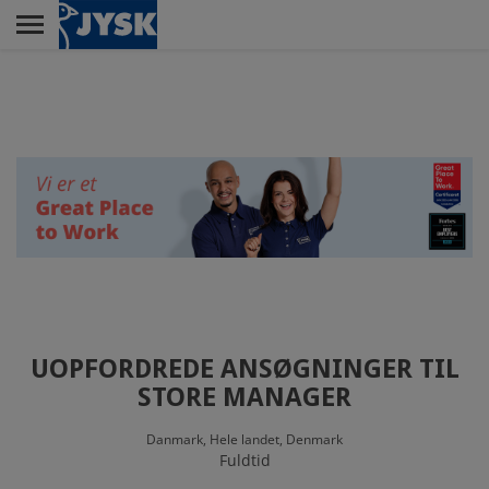
Skip
to
main
Menu
content
RETAIL
ELEVUDDANNELSEN
HEAD OFFICE
UOPFORDREDE ANSØGNINGER TIL
CUSTOMER SERVICE
STORE MANAGER
CENTER
Danmark,
Hele landet,
Denmark
Fuldtid