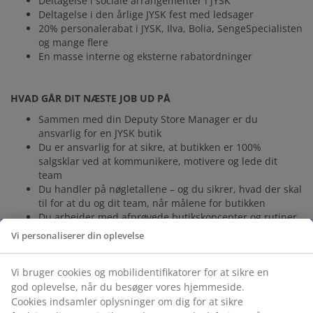
Deltagelse i sociale arrangementer i JYSK
Deltagelse i den årlige JYSK fest med ledsager
20% personalerabat i JYSK, Ilva, Bolia, SengeSpecialisten
og mange flere
En masse interne og eksterne rabatordninger
HVAD GÅR DIT NÆSTE JOB UD PÅ
Sammen med din Deputy Store Manager er du
ansvarlig for en JYSK butik
Du er ansvarlig for at sikre, at butikken er 100%
salgsklar ved at kommunikere, motivere og lede dit
team
Du handler på nøgletallene – og du sikrer, hvad der skal
til for at du og dit team, når målene for butikken
Du arbejder med afprøvede butikskoncepter og rutiner
Du skal rekruttere og introducere nye medarbejdere –
Vi personaliserer din oplevelse
og udvikle nuværende
Du bliver ikke afskrækket af fysisk arbejde – og du går
Vi bruger cookies og mobilidentifikatorer for at sikre en
forrest ved at sælge og udføre driftsrutiner i butikken
god oplevelse, når du besøger vores hjemmeside.
Mød én af vores kollegaer – og lær mere om hvordan det er at
Cookies indsamler oplysninger om dig for at sikre
være Store Manager i JYSK
her
.