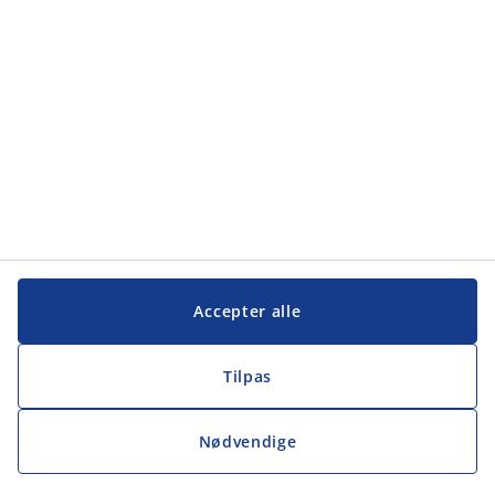
Contact
JYSK A/S
Sødalsparken 18
8220 Brabrand
Denmark
Tlf. +45 89 39 75 00
hr@jysk.com
CVR 13590400
Categories
Retail
Elevuddannelsen
Head Office
Accepter alle
Customer Service Center
Distribution Center
JYSK som arbejdsplads
Tilpas
Learn more about JYSK
JYSK.com
Nødvendige
Privatlivspolitik
Tilgængelighed