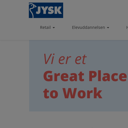
Fuldtid
Skip
to
main
content
Retail
Elevuddannelsen