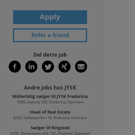
Apply
Refer a friend
Del dette job
Andre jobs hos JYSK
Midlertidig sælger til JYSK Fredericia
7000, Vejlevej 106, Fredericia, Denmark
Head of Real Estate
8220, Sødalsparken 18, Brabrand, Denmark
Sælger til Ringsted
4100, Klosterparks Allé 12C, Ringsted, Denmark