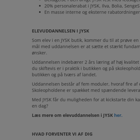
20% personalerabat i JYSK, Ilva, Bolia, Senge
En masse interne og eksterne rabatordninger
ELEVUDDANNELSEN I JYSK
Som elev i en JYSK butik, kommer du til at prøve en
mål med uddannelsen er at sætte et stærkt fundamen
ønsker.
Uddannelsen indebærer 2 års læring af høj kvalitet 
du skiftevis er i praktik i butikken og på skoleopho
butikken og på tværs af landet.
Uddannelsen består af fem moduler, hvoraf fire a
Skoleopholdene er spækket med spændende leverand
Med JYSK får du muligheden for at kickstarte din k
en dag?
Læs mere om elevuddannelsen i JYSK
her
.
HVAD FORVENTER VI AF DIG