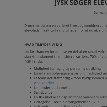
JYSK SØGER ELE
Danmark,
Drømmer du om en varieret hverdag kombineret med 
elevplads i JYSK og få muligheden for at udvikle dig
HVAD TILBYDER VI DIG
Du får chancen for at blive en del af en Retail vir
stærkt fundament til din videre karriere. 70% af vor
JYSK får du:
Mulighed for faglig og personlig udvikling
En erfaren oplæringsansvarlig til rådighed 
Et team der støtter dig – fordi hjælpsomhed o
JYSK værdier
Løn under uddannelse
Salgsbonus
En fleksibel arbejdsplan for at balancere arbe
Deltagelse i sociale arrangementer i JYSK
Deltagelse i den årlige JYSK fest med ledsage