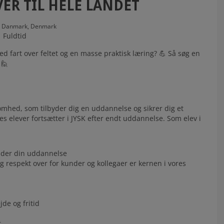
VER TIL HELE LANDET
Danmark,
Denmark
Fuldtid
fart over feltet og en masse praktisk læring? 💪 Så søg en
 🙋
ksomhed, som tilbyder dig en uddannelse og sikrer dig et
es elever fortsætter i JYSK efter endt uddannelse. Som elev i
under din uddannelse
g respekt over for kunder og kollegaer er kernen i vores
jde og fritid
r