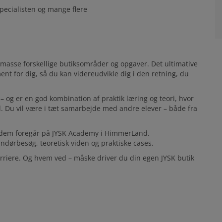
Specialisten og mange flere
 masse forskellige butiksområder og opgaver. Det ultimative
t for dig, så du kan videreudvikle dig i den retning, du
– og er en god kombination af praktik læring og teori, hvor
ld. Du vil være i tæt samarbejde med andre elever – både fra
f dem foregår på JYSK Academy i HimmerLand.
ørbesøg, teoretisk viden og praktiske cases.
arriere. Og hvem ved – måske driver du din egen JYSK butik