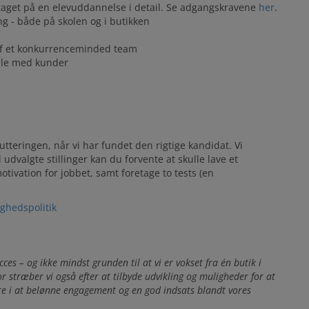
ptaget på en elevuddannelse i detail. Se adgangskravene
her
.
ing - både på skolen og i butikken
l af et konkurrenceminded team
tale med kunder
tteringen, når vi har fundet den rigtige kandidat. Vi
l udvalgte stillinger kan du forvente at skulle lave et
otivation for jobbet, samt foretage to tests (en
ighedspolitik
ces – og ikke mindst grunden til at vi er vokset fra én butik i
r stræber vi også efter at tilbyde udvikling og muligheder for at
e i at belønne engagement og en god indsats blandt vores