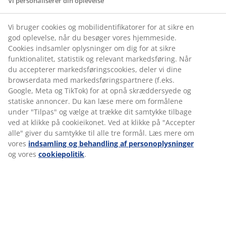
Vi personaliserer din oplevelse
DISTRIBUTION CENTER
District Manager
Vi bruger cookies og mobilidentifikatorer for at sikre en
god oplevelse, når du besøger vores hjemmeside.
Store Manager
Cookies indsamler oplysninger om dig for at sikre
JYSK SOM
funktionalitet, statistik og relevant markedsføring. Når
Store Manager Trainee
du accepterer markedsføringscookies, deler vi dine
ARBEJDSPLADS
browserdata med markedsføringspartnere (f.eks.
Deputy Store Manager
Google, Meta og TikTok) for at opnå skræddersyede og
statiske annoncer. Du kan læse mere om formålene
Sælger
under "Tilpas" og vælge at trække dit samtykke tilbage
LEDIGE STILLINGER
ved at klikke på cookieikonet. Ved at klikke på "Accepter
Weekendsælger (ca. 5-7 timer om ugen) over 18
alle" giver du samtykke til alle tre formål. Læs mere om
år
vores
indsamling og behandling af personoplysninger
og vores
cookiepolitik
.
Weekendsælger (ca. 5-7 timer om ugen) under 18
år
Uopfordret ansøgning til en stilling på
distributionscentret i Uldum
Lagerstilling