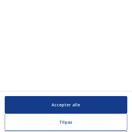
Contact
JYSK A/S
Sødalsparken 18
8220 Brabrand
Denmark
Tlf. +45 89 39 75 00
hr@jysk.com
CVR 13590400
Categories
Retail
Elevuddannelsen
Head Office
Accepter alle
Customer Service Center
Distribution Center
JYSK som arbejdsplads
Tilpas
Learn more about JYSK