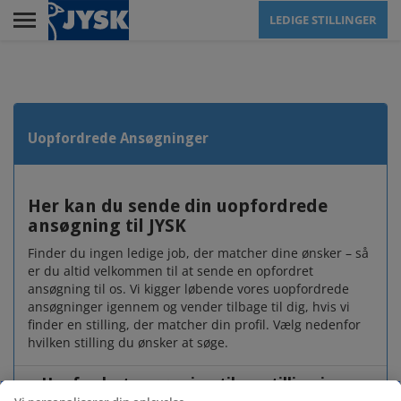
Skip
LEDIGE STILLINGER
to
main
Menu
content
RETAIL
Uopfordrede Ansøgninger
ELEVUDDANNELSEN
Her kan du sende din uopfordrede
ansøgning til JYSK
Finder du ingen ledige job, der matcher dine ønsker – så
HEAD OFFICE
er du altid velkommen til at sende en opfordret
ansøgning til os. Vi kigger løbende vores uopfordrede
ansøgninger igennem og vender tilbage til dig, hvis vi
finder en stilling, der matcher din profil. Vælg nedenfor
CUSTOMER SERVICE
hvilken stilling du ønsker at søge.
CENTER
Uopfordret ansøgning til en stilling i en
af vores butikker